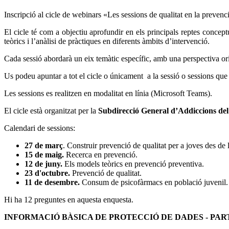
Inscripció al cicle de webinars «Les sessions de qualitat en la prevenc
El cicle té com a objectiu aprofundir en els principals reptes conceptu
teòrics i l’anàlisi de pràctiques en diferents àmbits d’intervenció.
Cada sessió abordarà un eix temàtic específic, amb una perspectiva orie
Us podeu apuntar a tot el cicle o únicament a la sessió o sessions que 
Les sessions es realitzen en modalitat en línia (Microsoft Teams).
El cicle està organitzat per la
Subdirecció General d’Addiccions de
Calendari de sessions:
27 de març
. Construir prevenció de qualitat per a joves des de 
15 de maig.
Recerca en prevenció.
12 de juny.
Els models teòrics en prevenció preventiva.
23 d'octubre.
Prevenció de qualitat.
11 de desembre.
Consum de psicofàrmacs en població juvenil.
Hi ha 12 preguntes en aquesta enquesta.
INFORMACIÓ BÀSICA DE PROTECCIÓ DE DADES - PAR