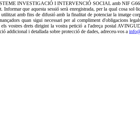
s, EPISTEME INVESTIGACIÓ I INTERVENCIÓ SOCIAL amb NIF G66546581, 
tat. Informar que aquesta sessió serà enregistrada, per la qual cosa sol·
tilitzat amb fins de difusió amb la finalitat de potenciar la imatge corp
ançadors quan sigui necessari per al compliment d'obligacions legals 
 exercir els vostres drets dirigint la vostra petició a l'adreça 
ció addicional i detallada sobre protecció de dades, adreceu-vos a
info@